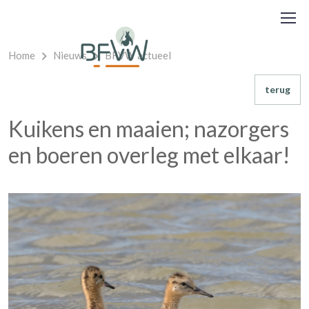
Home
Nieuws
BFVW actueel
terug
Kuikens en maaien; nazorgers
en boeren overleg met elkaar!