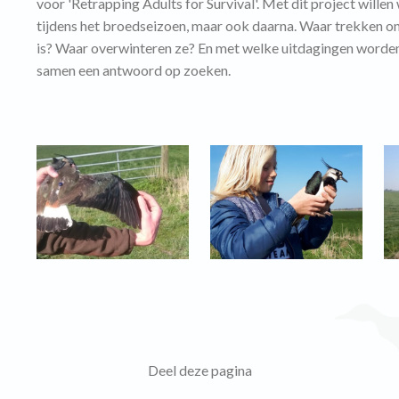
voor 'Retrapping Adults for Survival'. Met dit project willen 
tijdens het broedseizoen, maar ook daarna. Waar trekken on
is? Waar overwinteren ze? En met welke uitdagingen worden
samen een antwoord op zoeken.
Deel deze pagina