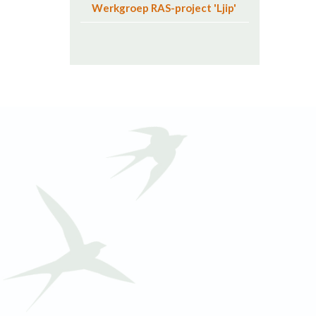
Werkgroep RAS-project 'Ljip'