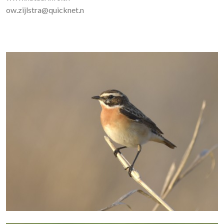
ow.zijlstra@quicknet.n