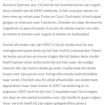
Buizerd, Sperwer enz. Hij leerde het inventariseren van vogels
door middel van de BMP methode. In het voorjaar namen ze
hem mee op reizen naar Polen en Oost-Duitsland. In het najaar
gingen ze steevast naar Falsterbo, Zweden om daar de enorme
vogeltrek te aanschouwen. Kortom de ideale manier om alles
te weten te komen over vogels in binnen en buitenland.
Na het afronden van zijn VWO is hij de studie kust en zee
management gaan doen op het Van Hall te Leeuwarden. Naast
de leuke excursies en mooie stages die hij tijdens deze studie
heeft kunnen doen ontmoette hij ook hier weer de nodige
mensen die zijn kennis deden groeien. Gedurende de studie
kwam ook zijn passie voor fotografie steeds nadrukkelijker
naar voren. Destijds was RJ altijd afhankelijk van andermans
apparatuur maar daar kwam in 2007 verandering in. In
augustus 2007 vertrok hij voor 5 maanden naar Noorwegen
om daar en een aantal modules voor zijn studie te gaan volgen.
Voor vertrek heeft hij zijn eigen spiegelreflexcamera