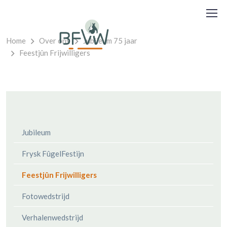
Home
Over ons
Jubileum 75 jaar
Feestjûn Frijwilligers
Jubileum
Frysk FûgelFestijn
Feestjûn Frijwilligers
Fotowedstrijd
Verhalenwedstrijd