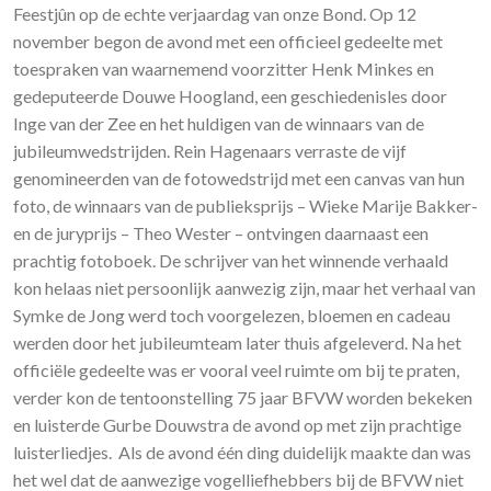
Feestjûn op de echte verjaardag van onze Bond. Op 12
november begon de avond met een officieel gedeelte met
toespraken van waarnemend voorzitter Henk Minkes en
gedeputeerde Douwe Hoogland, een geschiedenisles door
Inge van der Zee en het huldigen van de winnaars van de
jubileumwedstrijden. Rein Hagenaars verraste de vijf
genomineerden van de fotowedstrijd met een canvas van hun
foto, de winnaars van de publieksprijs – Wieke Marije Bakker-
en de juryprijs – Theo Wester – ontvingen daarnaast een
prachtig fotoboek. De schrijver van het winnende verhaald
kon helaas niet persoonlijk aanwezig zijn, maar het verhaal van
Symke de Jong werd toch voorgelezen, bloemen en cadeau
werden door het jubileumteam later thuis afgeleverd. Na het
officiële gedeelte was er vooral veel ruimte om bij te praten,
verder kon de tentoonstelling 75 jaar BFVW worden bekeken
en luisterde Gurbe Douwstra de avond op met zijn prachtige
luisterliedjes. Als de avond één ding duidelijk maakte dan was
het wel dat de aanwezige vogelliefhebbers bij de BFVW niet