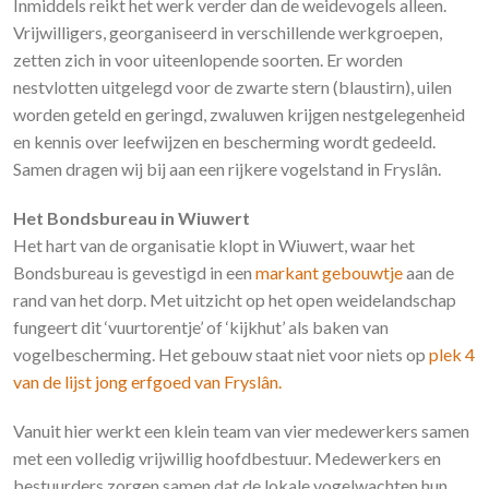
Inmiddels reikt het werk verder dan de weidevogels alleen.
Vrijwilligers, georganiseerd in verschillende werkgroepen,
zetten zich in voor uiteenlopende soorten. Er worden
nestvlotten uitgelegd voor de zwarte stern (blaustirn), uilen
worden geteld en geringd, zwaluwen krijgen nestgelegenheid
en kennis over leefwijzen en bescherming wordt gedeeld.
Samen dragen wij bij aan een rijkere vogelstand in Fryslân.
Het Bondsbureau in Wiuwert
Het hart van de organisatie klopt in Wiuwert, waar het
Bondsbureau is gevestigd in een
markant gebouwtje
aan de
rand van het dorp. Met uitzicht op het open weidelandschap
fungeert dit ‘vuurtorentje’ of ‘kijkhut’ als baken van
vogelbescherming. Het gebouw staat niet voor niets op
plek 4
van de lijst jong erfgoed van Fryslân.
Vanuit hier werkt een klein team van vier medewerkers samen
met een volledig vrijwillig hoofdbestuur. Medewerkers en
bestuurders zorgen samen dat de lokale vogelwachten hun