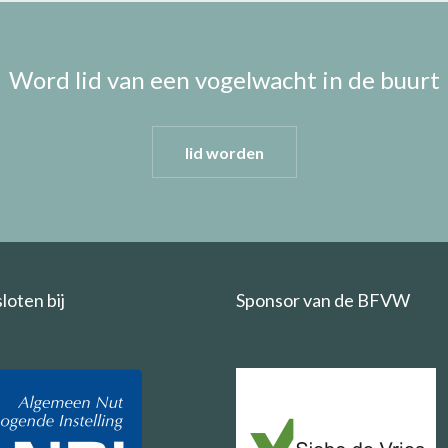
Word lid van een vogelwacht in de buurt
lid worden
oten bij
Sponsor van de BFVW