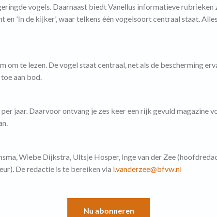
ringde vogels. Daarnaast biedt Vanellus informatieve rubrieken zo
t en 'In de kijker', waar telkens één vogelsoort centraal staat. All
 om te lezen. De vogel staat centraal, net als de bescherming erva
 toe aan bod.
er jaar. Daarvoor ontvang je zes keer een rijk gevuld magazine vol
an.
nsma, Wiebe Dijkstra, Ultsje Hosper, Inge van der Zee (hoofdreda
r). De redactie is te bereiken via
i.vanderzee@bfvw.nl
Nu abonneren