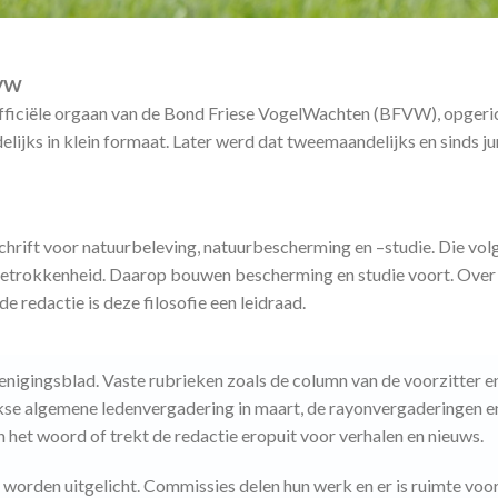
FVW
t officiële orgaan van de Bond Friese VogelWachten (BFVW), opger
lijks in klein formaat. Later werd dat tweemaandelijks en sinds j
schrift voor natuurbeleving, natuurbescherming en –studie. Die volgo
etrokkenheid. Daarop bouwen bescherming en studie voort. Over d
 redactie is deze filosofie een leidraad.
erenigingsblad. Vaste rubrieken zoals de column van de voorzitter 
ijkse algemene ledenvergadering in maart, de rayonvergaderingen 
 het woord of trekt de redactie eropuit voor verhalen en nieuws.
orden uitgelicht. Commissies delen hun werk en er is ruimte voo