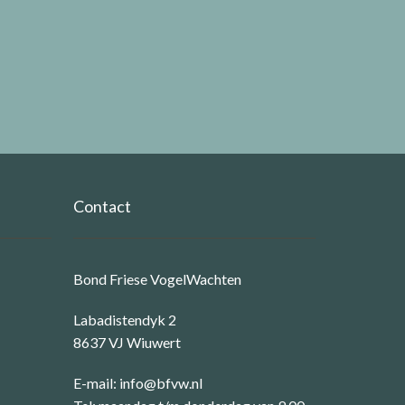
Contact
Bond Friese VogelWachten
Labadistendyk 2
8637 VJ Wiuwert
E-mail:
info@bfvw.nl