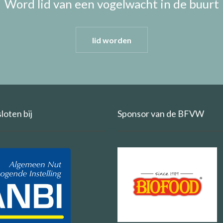
Word lid van een vogelwacht in de buurt
lid worden
oten bij
Sponsor van de BFVW