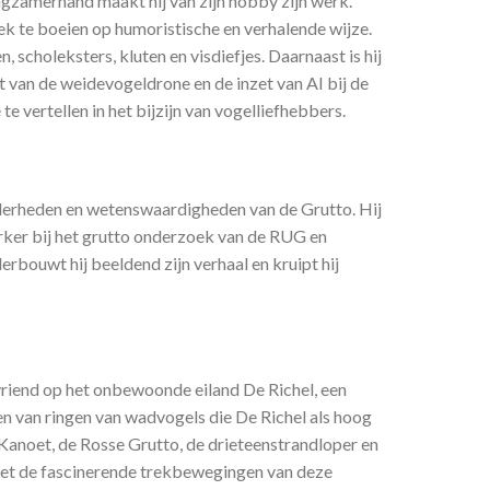
ngzamerhand maakt hij van zijn hobby zijn werk.
iek te boeien op humoristische en verhalende wijze.
en, scholeksters, kluten en visdiefjes. Daarnaast is hij
t van de weidevogeldrone en de inzet van AI bij de
 te vertellen in het bijzijn van vogelliefhebbers.
derheden en wetenswaardigheden van de Grutto. Hij
erker bij het grutto onderzoek van de RUG en
derbouwt hij beeldend zijn verhaal en kruipt hij
vriend op het onbewoonde eiland De Richel, een
en van ringen van wadvogels die De Richel als hoog
e Kanoet, de Rosse Grutto, de drieteenstrandloper en
n het de fascinerende trekbewegingen van deze