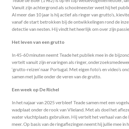
Teade de Boer (1982) is op en top weidevogelliefhebber, la
Vanuit zijn achtergrond als schoolmeester weet hij het publ
Al meer dan 10 jaar is hij actief als ringer van grutto’s, kievit
vanaf de start betrokken bij de ontwikkelingen rond de inze
detectie van nesten. Hij vindt het heerlijk om over zijn passie
Het leven van een grutto
In 45-60 minuten neemt Teade het publiek mee in de bijzon
vertelt vanuit zijn ervaringen als ringer, onderzoeksmedew
‘grutto-reizen’ naar Portugal. Met eigen foto’s en video’s on
samen met jullie onder de veren van de grutto.
Een week op De Richel
In het najaar van 2025 verbleef Teade samen met een vogel
wadplaat onder de rook van Vlieland. Met als doel het aflez
water vluchtplaats gebruiken. Hij vertelt het verhaal van d
meer. Op basis van de ringaflezingen neemt hij jullie mee i