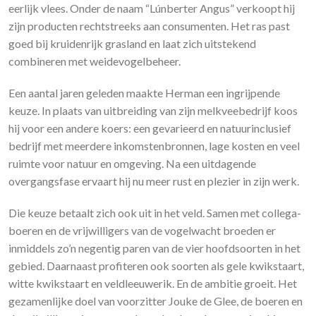
eerlijk vlees. Onder de naam “Lúnberter Angus” verkoopt hij
zijn producten rechtstreeks aan consumenten. Het ras past
goed bij kruidenrijk grasland en laat zich uitstekend
combineren met weidevogelbeheer.
Een aantal jaren geleden maakte Herman een ingrijpende
keuze. In plaats van uitbreiding van zijn melkveebedrijf koos
hij voor een andere koers: een gevarieerd en natuurinclusief
bedrijf met meerdere inkomstenbronnen, lage kosten en veel
ruimte voor natuur en omgeving. Na een uitdagende
overgangsfase ervaart hij nu meer rust en plezier in zijn werk.
Die keuze betaalt zich ook uit in het veld. Samen met collega-
boeren en de vrijwilligers van de vogelwacht broeden er
inmiddels zo’n negentig paren van de vier hoofdsoorten in het
gebied. Daarnaast profiteren ook soorten als gele kwikstaart,
witte kwikstaart en veldleeuwerik. En de ambitie groeit. Het
gezamenlijke doel van voorzitter Jouke de Glee, de boeren en