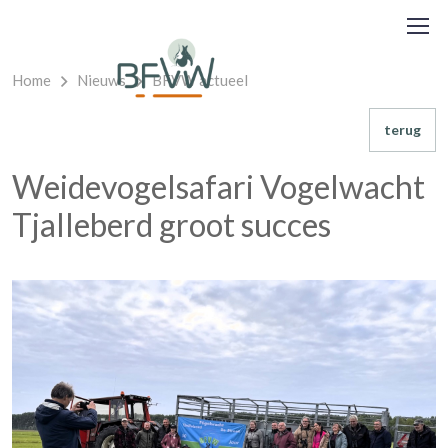
Home
Nieuws
BFVW actueel
terug
Weidevogelsafari Vogelwacht
Tjalleberd groot succes