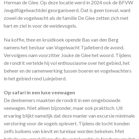
Herman de Glee. Op deze locatie werd in 2024 ook de BFVW
Jeugdfûgelwachtdei georganiseerd. Dat is geen toeval, want
zowel de vogelwacht als de familie De Glee zetten zich met
hart en ziel in voor de weidevogels.
Na koffie, thee en kruidkoek opende Bas van den Berg
namens het bestuur van Vogelwacht Tjalleberd de avond.
Vervolgens nam voorzitter Jouke de Glee het woord. Tijdens
de rondrit vertelde hij vol enthousiasme over het gebied, het
beheer en de samenwerking tussen boeren en vogelwachters
in het gebied rond Luinjeberd.
Op safari in een luxe veewagen
De deelnemers maakten de rondrit in een omgebouwde
veewagen. Niet alleen bijzonder, maar ook praktisch. Uit
ervaring blijkt namelijk dat deze manier van excursie minimale
verstoring voor de vogels oplevert. Tijdens de tocht konden
zelfs kuikens van kievit en tureluur worden bekeken. Met
behulp van verrekijkers die de vogelwacht via fondsenwerving